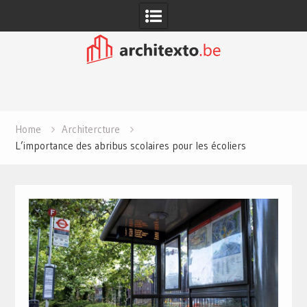
Skip
to
content
Home
Architercture
L’importance des abribus scolaires pour les écoliers